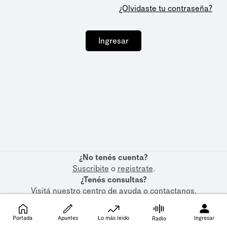
¿Olvidaste tu contraseña?
Ingresar
¿No tenés cuenta?
Suscribite
o
registrate
.
¿Tenés consultas?
Visitá nuestro
centro de ayuda
o
contactanos
.
Portada
Apuntes
Lo más leído
Ingresar
Radio