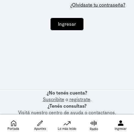
¿Olvidaste tu contraseña?
Ingresar
¿No tenés cuenta?
Suscribite
o
registrate
.
¿Tenés consultas?
Visitá nuestro
centro de ayuda
o
contactanos
.
Portada
Apuntes
Lo más leído
Ingresar
Radio