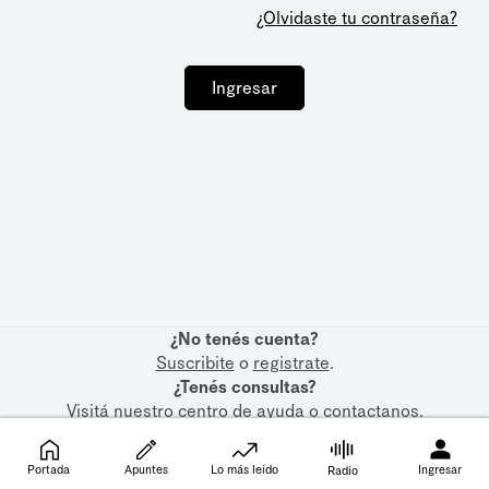
¿Olvidaste tu contraseña?
Ingresar
¿No tenés cuenta?
Suscribite
o
registrate
.
¿Tenés consultas?
Visitá nuestro
centro de ayuda
o
contactanos
.
Portada
Apuntes
Lo más leído
Ingresar
Radio