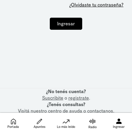
¿Olvidaste tu contraseña?
Ingresar
¿No tenés cuenta?
Suscribite
o
registrate
.
¿Tenés consultas?
Visitá nuestro
centro de ayuda
o
contactanos
.
Portada
Apuntes
Lo más leído
Ingresar
Radio