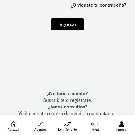
¿Olvidaste tu contraseña?
Ingresar
¿No tenés cuenta?
Suscribite
o
registrate
.
¿Tenés consultas?
Visitá nuestro
centro de ayuda
o
contactanos
.
Portada
Apuntes
Lo más leído
Ingresar
Radio