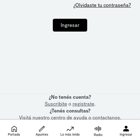
¿Olvidaste tu contraseña?
Ingresar
¿No tenés cuenta?
Suscribite
o
registrate
.
¿Tenés consultas?
Visitá nuestro
centro de ayuda
o
contactanos
.
Portada
Apuntes
Lo más leído
Ingresar
Radio