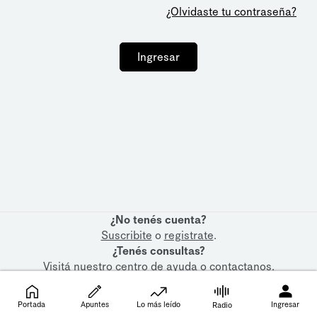
¿Olvidaste tu contraseña?
Ingresar
¿No tenés cuenta?
Suscribite
o
registrate
.
¿Tenés consultas?
Visitá nuestro
centro de ayuda
o
contactanos
.
Portada
Apuntes
Lo más leído
Ingresar
Radio