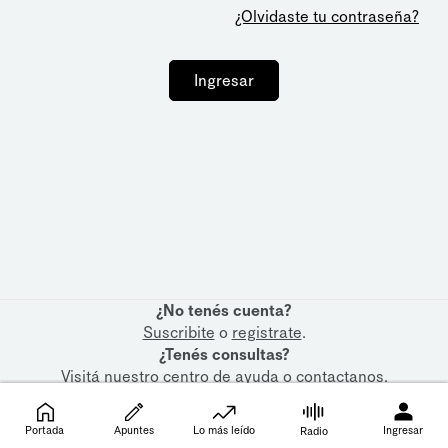
¿Olvidaste tu contraseña?
Ingresar
¿No tenés cuenta?
Suscribite
o
registrate
.
¿Tenés consultas?
Visitá nuestro
centro de ayuda
o
contactanos
.
Portada
Apuntes
Lo más leído
Ingresar
Radio