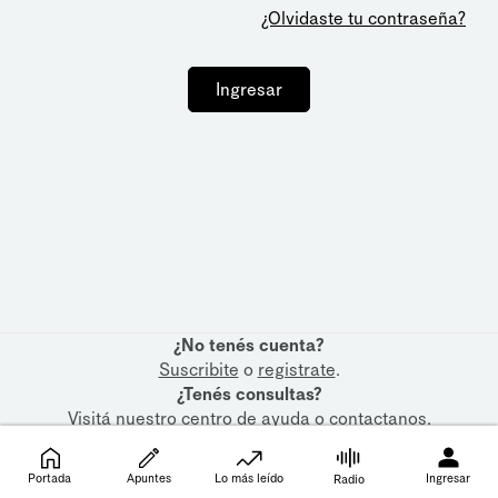
¿Olvidaste tu contraseña?
Ingresar
¿No tenés cuenta?
Suscribite
o
registrate
.
¿Tenés consultas?
Visitá nuestro
centro de ayuda
o
contactanos
.
Portada
Apuntes
Lo más leído
Ingresar
Radio