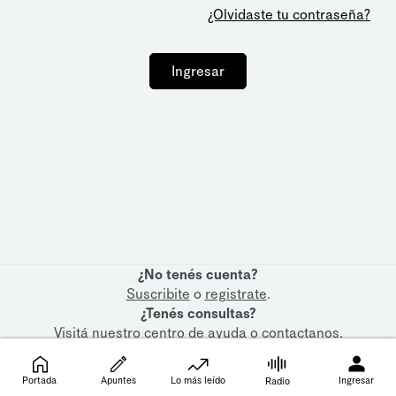
¿Olvidaste tu contraseña?
Ingresar
¿No tenés cuenta?
Suscribite
o
registrate
.
¿Tenés consultas?
Visitá nuestro
centro de ayuda
o
contactanos
.
Portada
Apuntes
Lo más leído
Ingresar
Radio