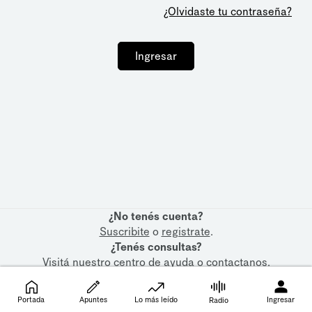
¿Olvidaste tu contraseña?
Ingresar
¿No tenés cuenta?
Suscribite
o
registrate
.
¿Tenés consultas?
Visitá nuestro
centro de ayuda
o
contactanos
.
Portada
Apuntes
Lo más leído
Ingresar
Radio