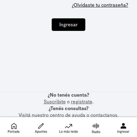
¿Olvidaste tu contraseña?
Ingresar
¿No tenés cuenta?
Suscribite
o
registrate
.
¿Tenés consultas?
Visitá nuestro
centro de ayuda
o
contactanos
.
Portada
Apuntes
Lo más leído
Ingresar
Radio