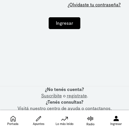
¿Olvidaste tu contraseña?
Ingresar
¿No tenés cuenta?
Suscribite
o
registrate
.
¿Tenés consultas?
Visitá nuestro
centro de ayuda
o
contactanos
.
Portada
Apuntes
Lo más leído
Ingresar
Radio