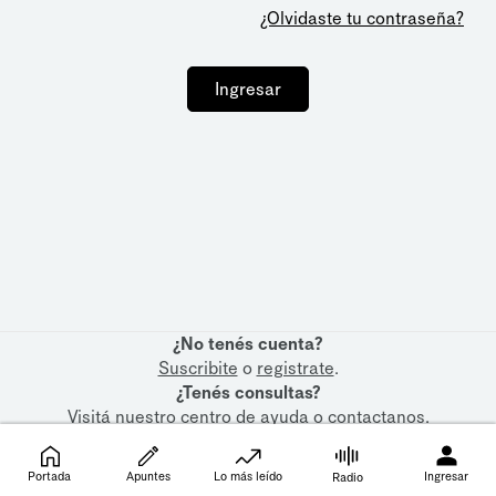
¿Olvidaste tu contraseña?
Ingresar
¿No tenés cuenta?
Suscribite
o
registrate
.
¿Tenés consultas?
Visitá nuestro
centro de ayuda
o
contactanos
.
Portada
Apuntes
Lo más leído
Ingresar
Radio