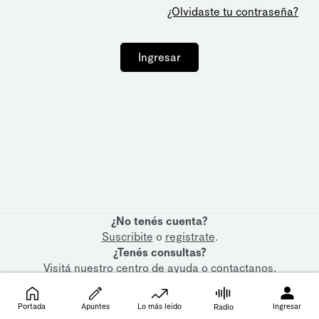
¿Olvidaste tu contraseña?
Ingresar
¿No tenés cuenta?
Suscribite
o
registrate
.
¿Tenés consultas?
Visitá nuestro
centro de ayuda
o
contactanos
.
Portada
Apuntes
Lo más leído
Ingresar
Radio