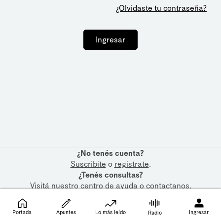
¿Olvidaste tu contraseña?
Ingresar
¿No tenés cuenta?
Suscribite
o
registrate
.
¿Tenés consultas?
Visitá nuestro
centro de ayuda
o
contactanos
.
Portada
Apuntes
Lo más leído
Ingresar
Radio