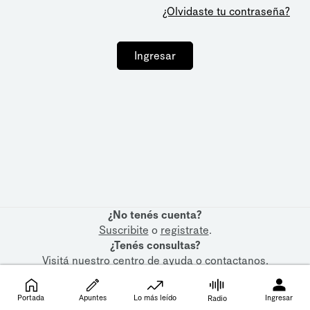
¿Olvidaste tu contraseña?
Ingresar
¿No tenés cuenta?
Suscribite
o
registrate
.
¿Tenés consultas?
Visitá nuestro
centro de ayuda
o
contactanos
.
Portada
Apuntes
Lo más leído
Ingresar
Radio