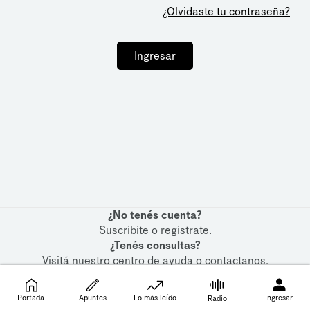
¿Olvidaste tu contraseña?
Ingresar
¿No tenés cuenta?
Suscribite
o
registrate
.
¿Tenés consultas?
Visitá nuestro
centro de ayuda
o
contactanos
.
Portada
Apuntes
Lo más leído
Ingresar
Radio