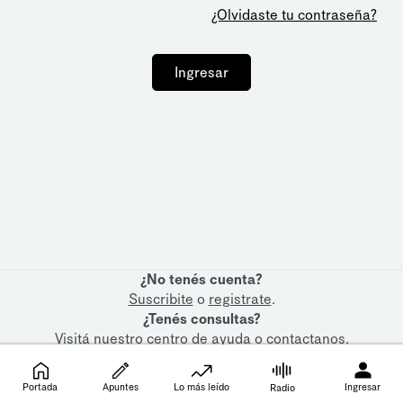
¿Olvidaste tu contraseña?
Ingresar
¿No tenés cuenta?
Suscribite
o
registrate
.
¿Tenés consultas?
Visitá nuestro
centro de ayuda
o
contactanos
.
Portada
Apuntes
Lo más leído
Ingresar
Radio