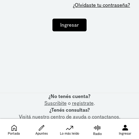
¿Olvidaste tu contraseña?
Ingresar
¿No tenés cuenta?
Suscribite
o
registrate
.
¿Tenés consultas?
Visitá nuestro
centro de ayuda
o
contactanos
.
Portada
Apuntes
Lo más leído
Ingresar
Radio