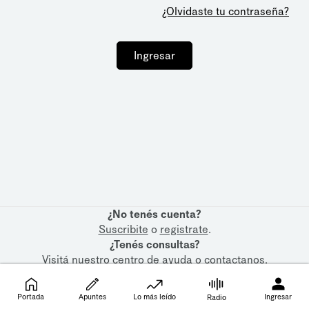
¿Olvidaste tu contraseña?
Ingresar
¿No tenés cuenta?
Suscribite
o
registrate
.
¿Tenés consultas?
Visitá nuestro
centro de ayuda
o
contactanos
.
Portada
Apuntes
Lo más leído
Ingresar
Radio