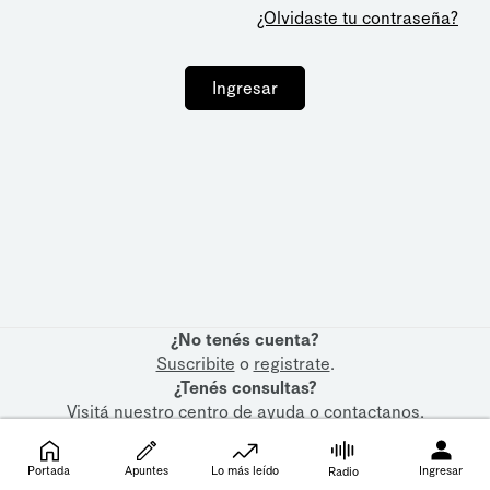
¿Olvidaste tu contraseña?
Ingresar
¿No tenés cuenta?
Suscribite
o
registrate
.
¿Tenés consultas?
Visitá nuestro
centro de ayuda
o
contactanos
.
Portada
Apuntes
Lo más leído
Ingresar
Radio