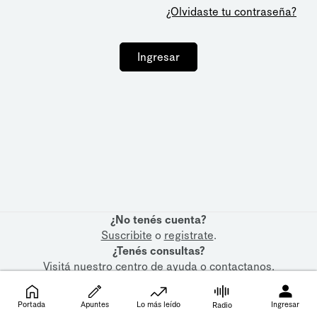
¿Olvidaste tu contraseña?
Ingresar
¿No tenés cuenta?
Suscribite
o
registrate
.
¿Tenés consultas?
Visitá nuestro
centro de ayuda
o
contactanos
.
Portada
Apuntes
Lo más leído
Ingresar
Radio