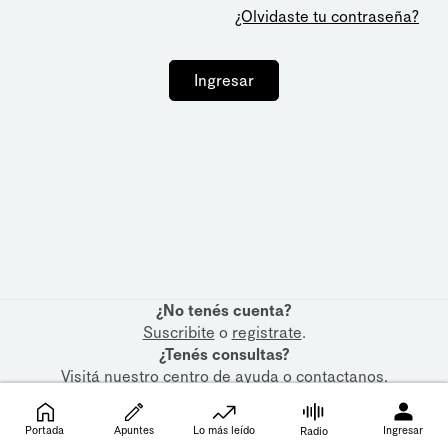
¿Olvidaste tu contraseña?
Ingresar
¿No tenés cuenta?
Suscribite
o
registrate
.
¿Tenés consultas?
Visitá nuestro
centro de ayuda
o
contactanos
.
Portada
Apuntes
Lo más leído
Ingresar
Radio