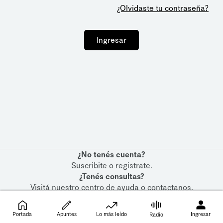
¿Olvidaste tu contraseña?
Ingresar
¿No tenés cuenta?
Suscribite
o
registrate
.
¿Tenés consultas?
Visitá nuestro
centro de ayuda
o
contactanos
.
Portada
Apuntes
Lo más leído
Ingresar
Radio