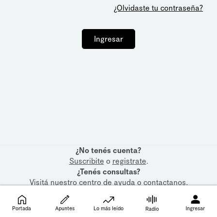
¿Olvidaste tu contraseña?
Ingresar
¿No tenés cuenta?
Suscribite
o
registrate
.
¿Tenés consultas?
Visitá nuestro
centro de ayuda
o
contactanos
.
Portada
Apuntes
Lo más leído
Ingresar
Radio