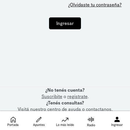
¿Olvidaste tu contraseña?
Ingresar
¿No tenés cuenta?
Suscribite
o
registrate
.
¿Tenés consultas?
Visitá nuestro
centro de ayuda
o
contactanos
.
Portada
Apuntes
Lo más leído
Ingresar
Radio