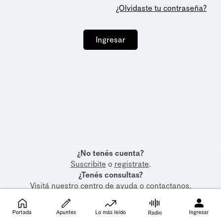
¿Olvidaste tu contraseña?
Ingresar
¿No tenés cuenta?
Suscribite
o
registrate
.
¿Tenés consultas?
Visitá nuestro
centro de ayuda
o
contactanos
.
Portada
Apuntes
Lo más leído
Ingresar
Radio