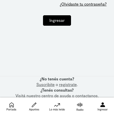
¿Olvidaste tu contraseña?
Ingresar
¿No tenés cuenta?
Suscribite
o
registrate
.
¿Tenés consultas?
Visitá nuestro
centro de ayuda
o
contactanos
.
Portada
Apuntes
Lo más leído
Ingresar
Radio