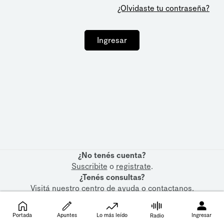
¿Olvidaste tu contraseña?
Ingresar
¿No tenés cuenta?
Suscribite
o
registrate
.
¿Tenés consultas?
Visitá nuestro
centro de ayuda
o
contactanos
.
Portada
Apuntes
Lo más leído
Ingresar
Radio