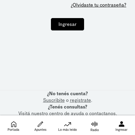
¿Olvidaste tu contraseña?
Ingresar
¿No tenés cuenta?
Suscribite
o
registrate
.
¿Tenés consultas?
Visitá nuestro
centro de ayuda
o
contactanos
.
Portada
Apuntes
Lo más leído
Ingresar
Radio