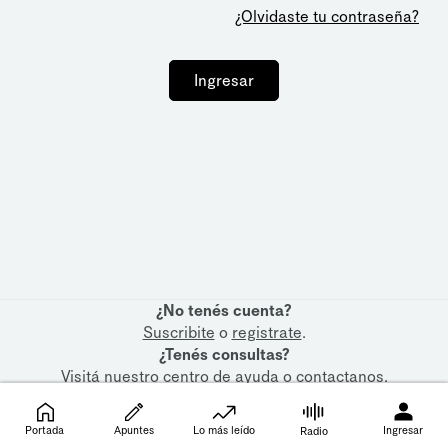
¿Olvidaste tu contraseña?
Ingresar
¿No tenés cuenta?
Suscribite
o
registrate
.
¿Tenés consultas?
Visitá nuestro
centro de ayuda
o
contactanos
.
Portada
Apuntes
Lo más leído
Ingresar
Radio