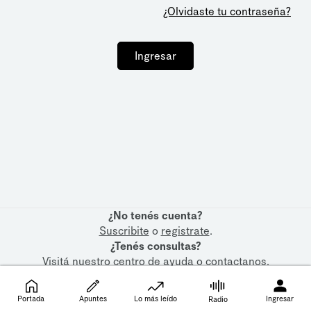
¿Olvidaste tu contraseña?
Ingresar
¿No tenés cuenta?
Suscribite
o
registrate
.
¿Tenés consultas?
Visitá nuestro
centro de ayuda
o
contactanos
.
Portada
Apuntes
Lo más leído
Ingresar
Radio