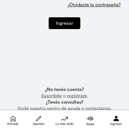
¿Olvidaste tu contraseña?
Ingresar
¿No tenés cuenta?
Suscribite
o
registrate
.
¿Tenés consultas?
Visitá nuestro
centro de ayuda
o
contactanos
.
Portada
Apuntes
Lo más leído
Ingresar
Radio