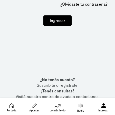
¿Olvidaste tu contraseña?
Ingresar
¿No tenés cuenta?
Suscribite
o
registrate
.
¿Tenés consultas?
Visitá nuestro
centro de ayuda
o
contactanos
.
Portada
Apuntes
Lo más leído
Ingresar
Radio