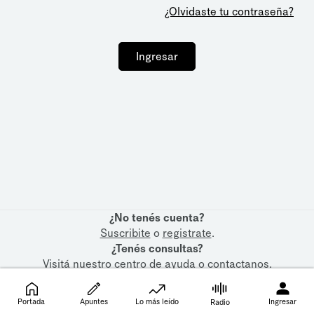
¿Olvidaste tu contraseña?
Ingresar
¿No tenés cuenta?
Suscribite
o
registrate
.
¿Tenés consultas?
Visitá nuestro
centro de ayuda
o
contactanos
.
Portada
Apuntes
Lo más leído
Ingresar
Radio