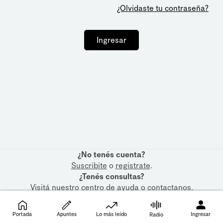
¿Olvidaste tu contraseña?
Ingresar
¿No tenés cuenta?
Suscribite
o
registrate
.
¿Tenés consultas?
Visitá nuestro
centro de ayuda
o
contactanos
.
Portada
Apuntes
Lo más leído
Ingresar
Radio