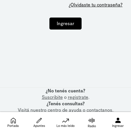
¿Olvidaste tu contraseña?
Ingresar
¿No tenés cuenta?
Suscribite
o
registrate
.
¿Tenés consultas?
Visitá nuestro
centro de ayuda
o
contactanos
.
Portada
Apuntes
Lo más leído
Ingresar
Radio