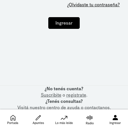
¿Olvidaste tu contraseña?
Ingresar
¿No tenés cuenta?
Suscribite
o
registrate
.
¿Tenés consultas?
Visitá nuestro
centro de ayuda
o
contactanos
.
Portada
Apuntes
Lo más leído
Ingresar
Radio