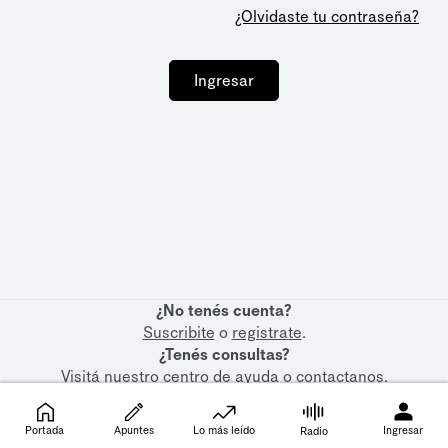
¿Olvidaste tu contraseña?
Ingresar
¿No tenés cuenta?
Suscribite
o
registrate
.
¿Tenés consultas?
Visitá nuestro
centro de ayuda
o
contactanos
.
Portada
Apuntes
Lo más leído
Ingresar
Radio