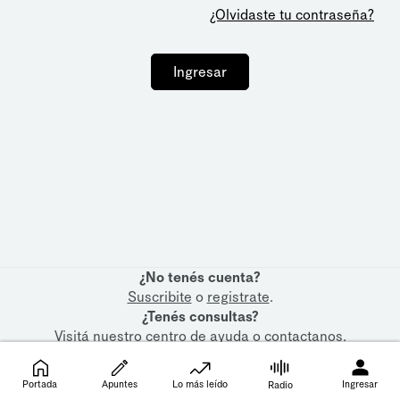
¿Olvidaste tu contraseña?
Ingresar
¿No tenés cuenta?
Suscribite
o
registrate
.
¿Tenés consultas?
Visitá nuestro
centro de ayuda
o
contactanos
.
Portada
Apuntes
Lo más leído
Ingresar
Radio