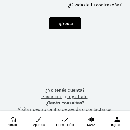
¿Olvidaste tu contraseña?
Ingresar
¿No tenés cuenta?
Suscribite
o
registrate
.
¿Tenés consultas?
Visitá nuestro
centro de ayuda
o
contactanos
.
Portada
Apuntes
Lo más leído
Ingresar
Radio