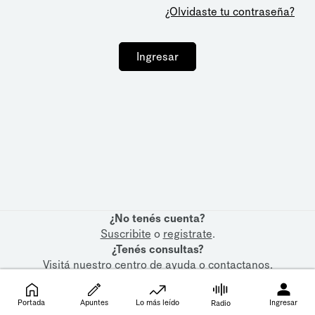
¿Olvidaste tu contraseña?
Ingresar
¿No tenés cuenta?
Suscribite
o
registrate
.
¿Tenés consultas?
Visitá nuestro
centro de ayuda
o
contactanos
.
Portada
Apuntes
Lo más leído
Ingresar
Radio