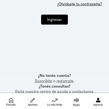
¿Olvidaste tu contraseña?
Ingresar
¿No tenés cuenta?
Suscribite
o
registrate
.
¿Tenés consultas?
Visitá nuestro
centro de ayuda
o
contactanos
.
Portada
Apuntes
Lo más leído
Ingresar
Radio