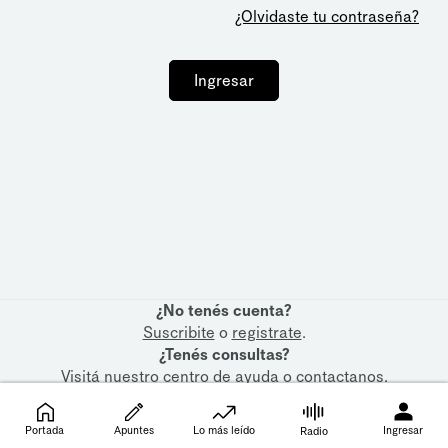
¿Olvidaste tu contraseña?
Ingresar
¿No tenés cuenta?
Suscribite
o
registrate
.
¿Tenés consultas?
Visitá nuestro
centro de ayuda
o
contactanos
.
Portada
Apuntes
Lo más leído
Ingresar
Radio