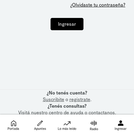
¿Olvidaste tu contraseña?
Ingresar
¿No tenés cuenta?
Suscribite
o
registrate
.
¿Tenés consultas?
Visitá nuestro
centro de ayuda
o
contactanos
.
Portada
Apuntes
Lo más leído
Ingresar
Radio