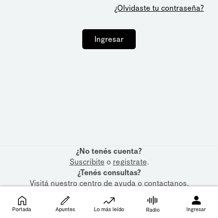
¿Olvidaste tu contraseña?
Ingresar
¿No tenés cuenta?
Suscribite
o
registrate
.
¿Tenés consultas?
Visitá nuestro
centro de ayuda
o
contactanos
.
Portada
Apuntes
Lo más leído
Ingresar
Radio