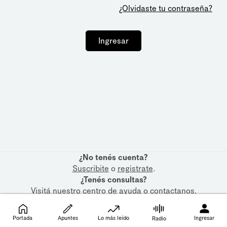
¿Olvidaste tu contraseña?
Ingresar
¿No tenés cuenta?
Suscribite
o
registrate
.
¿Tenés consultas?
Visitá nuestro
centro de ayuda
o
contactanos
.
Portada
Apuntes
Lo más leído
Ingresar
Radio