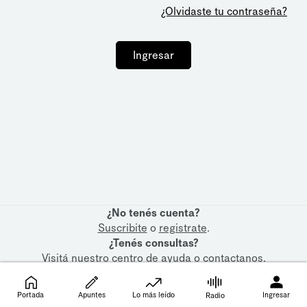
¿Olvidaste tu contraseña?
Ingresar
¿No tenés cuenta?
Suscribite
o
registrate
.
¿Tenés consultas?
Visitá nuestro
centro de ayuda
o
contactanos
.
Portada
Apuntes
Lo más leído
Ingresar
Radio