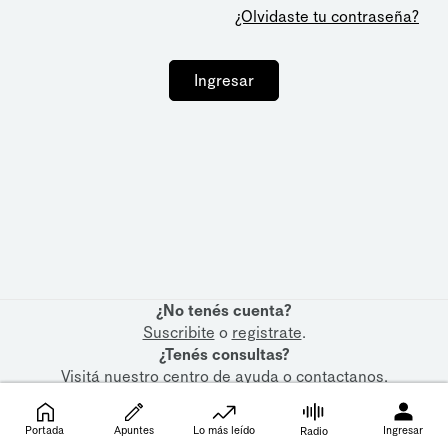
¿Olvidaste tu contraseña?
Ingresar
¿No tenés cuenta?
Suscribite
o
registrate
.
¿Tenés consultas?
Visitá nuestro
centro de ayuda
o
contactanos
.
Portada
Apuntes
Lo más leído
Ingresar
Radio